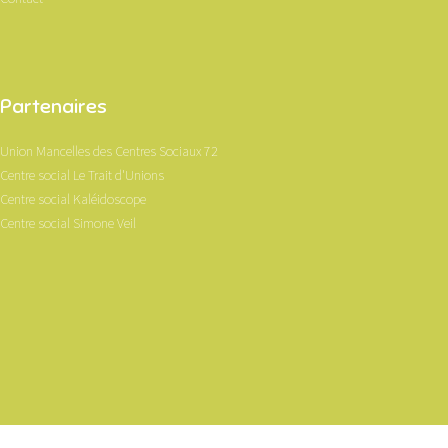
Partenaires
Union Mancelles des Centres Sociaux 72
Centre social Le Trait d'Unions
Centre social Kaléidoscope
Centre social Simone Veil