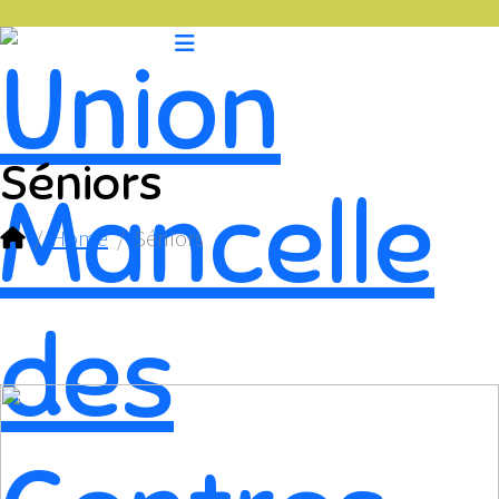
Séniors
Home
Séniors