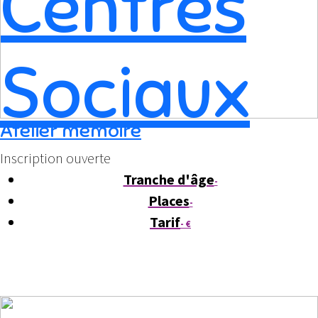
Atelier mémoire
Inscription ouverte
Tranche d'âge
-
Places
-
Tarif
- €