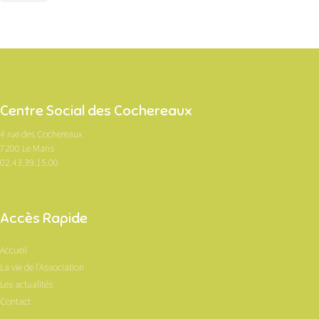
Centre Social des Cochereaux
4 rue des Cochereaux
7200 Le Mans
02.43.39.15.00
Accès Rapide
Accueil
La vie de l'Association
Les actualités
Contact