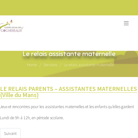
Le relais assistante maternelle
Home
Services
Le relais assistante maternelle
LE RELAIS PARENTS – ASSISTANTES MATERNELLES
(Ville du Mans)
Jeux et rencontres pour les assistantes maternelles et les enfants qu’elles gardent
Lundi de 9h à 12h, en période scolaire.
Article suivant : Service accompagnement familial de la CAF
Suivant