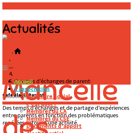
Actualités
Home
Actualités
Le Trait d'Unions
Groupes d'échanges de parents
Accueil
L'association
Café Blabla Parents
Un Centre Social,
c'est quoi ?
Des temps d'échanges et de partage d'expériences
Membres du CA
entre parents en fonction des problématiques
Membres du CSE
repérées autour d'une activité.
Documents d'apport