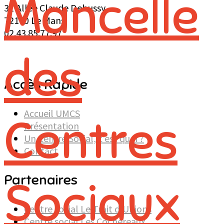
31 Allée Claude Debussy
72100 Le Mans
02.43.85.77.97
Accès Rapide
Accueil UMCS
Présentation
Un Centre Social, c'est quoi ?
Contact
Partenaires
Centre social Le Trait d'Unions
Centre social Les Cochereaux