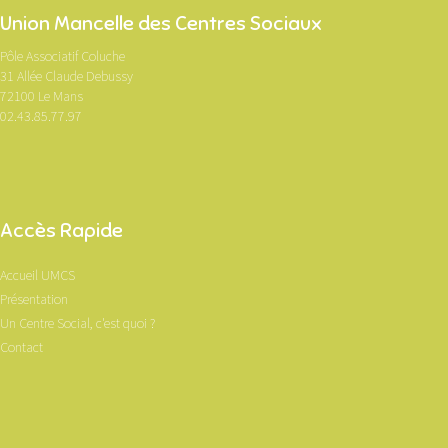
Union Mancelle des Centres Sociaux
Pôle Associatif Coluche
31 Allée Claude Debussy
72100 Le Mans
02.43.85.77.97
Accès Rapide
Accueil UMCS
Présentation
Un Centre Social, c'est quoi ?
Contact